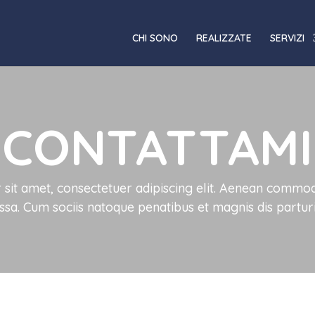
CHI SONO
REALIZZATE
SERVIZI
CONTATTAMI
sit amet, consectetuer adipiscing elit. Aenean commodo
sa. Cum sociis natoque penatibus et magnis dis partur